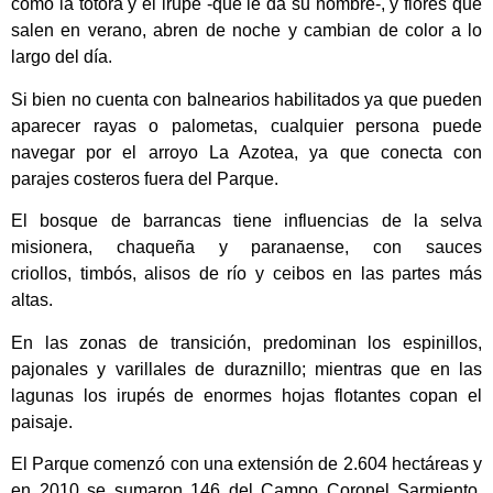
como la totora y el irupé -que le da su nombre-, y flores que
salen en verano, abren de noche y cambian de color a lo
largo del día.
Si bien no cuenta con balnearios habilitados ya que pueden
aparecer rayas o palometas, cualquier persona puede
navegar por el arroyo La Azotea, ya que conecta con
parajes costeros fuera del Parque.
El bosque de barrancas tiene influencias de la selva
misionera, chaqueña y paranaense, con sauces
criollos, timbós, alisos de río y ceibos en las partes más
altas.
En las zonas de transición, predominan los espinillos,
pajonales y varillales de duraznillo; mientras que en las
lagunas los irupés de enormes hojas flotantes copan el
paisaje.
El Parque comenzó con una extensión de 2.604 hectáreas y
en 2010 se sumaron 146 del Campo Coronel Sarmiento,