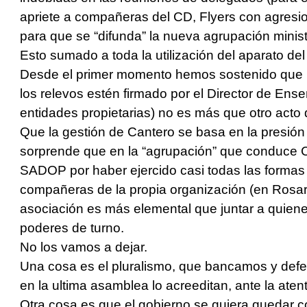
apriete a compañeras del CD, Flyers con agresio
para que se “difunda” la nueva agrupación ministe
Esto sumado a toda la utilización del aparato del 
Desde el primer momento hemos sostenido que l
los relevos estén firmado por el Director de Ense
entidades propietarias) no es más que otro acto d
Que la gestión de Cantero se basa en la presió
sorprende que en la “agrupación” que conduce 
SADOP por haber ejercido casi todas las formas
compañeras de la propia organización (en Rosari
asociación es más elemental que juntar a quie
poderes de turno.
No los vamos a dejar.
Una cosa es el pluralismo, que bancamos y def
en la ultima asamblea lo acreeditan, ante la atent
Otra cosa es que el gobierno se quiera quedar co