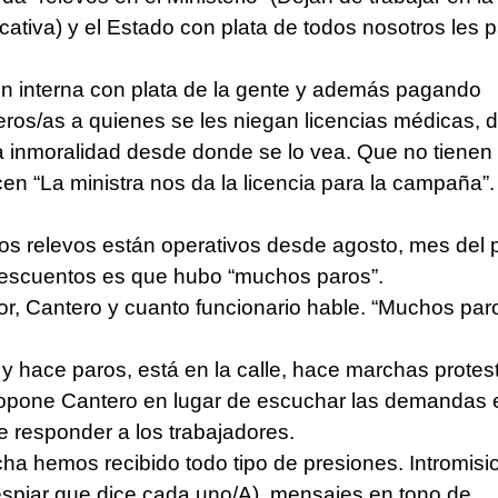
cativa) y el Estado con plata de todos nosotros les 
ón interna con plata de la gente y además pagando
os/as a quienes se les niegan licencias médicas, 
a inmoralidad desde donde se lo vea. Que no tienen 
cen “La ministra nos da la licencia para la campaña”.
os relevos están operativos desde agosto, mes del 
 descuentos es que hubo “muchos paros”.
 Cantero y cuanto funcionario hable. “Muchos par
 hace paros, está en la calle, hace marchas protes
ropone Cantero en lugar de escuchar las demandas 
e responder a los trabajadores.
ucha hemos recibido todo tipo de presiones. Intromis
espiar que dice cada uno/A), mensajes en tono de