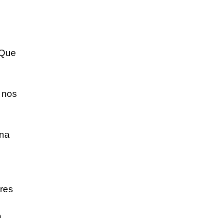
 Que
 nos
una
res
n