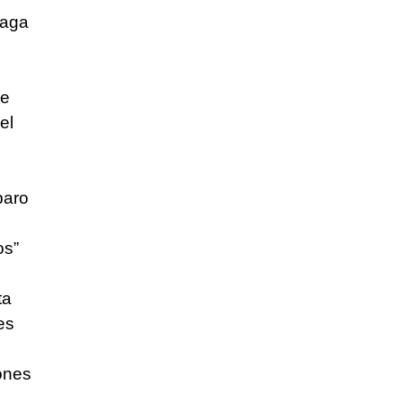
paga
de
el
paro
os”
ta
es
iones