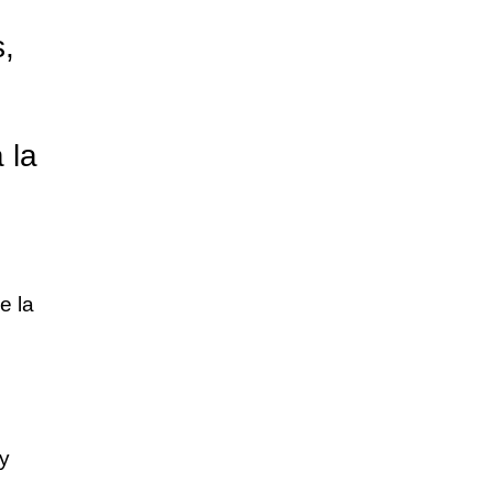
,
 la
e la
y