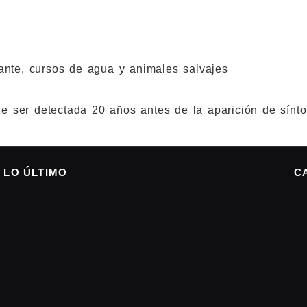
ante, cursos de agua y animales salvajes
e ser detectada 20 años antes de la aparición de sínt
LO ÚLTIMO
C