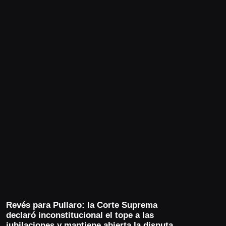
Revés para Pullaro: la Corte Suprema
declaró inconstitucional el tope a las
jubilaciones y mantiene abierta la disputa