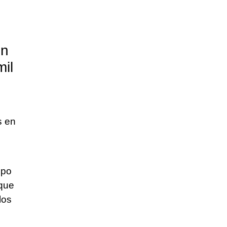
un
il
s en
upo
 que
los