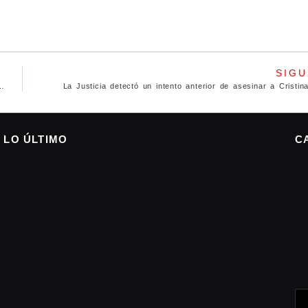
SIGU
ón de Recursos Naturales debatieron en Rosario
La Justicia detectó un intento anterior de asesinar a Cristin
LO ÚLTIMO
C