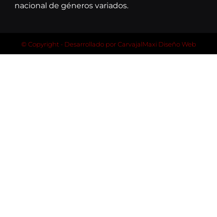
nacional de géneros variados.
© Copyright - Desarrollado por
CarvajalMaxi Diseño Web