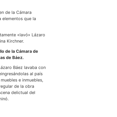
den de la Cámara
a elementos que la
untamente «lavó» Lázaro
ina Kirchner.
allo de la Cámara de
ras de Báez.
Lázaro Báez lavaba con
eingresándolas al país
 muebles e inmuebles,
regular de la obra
scena delictual del
minó.