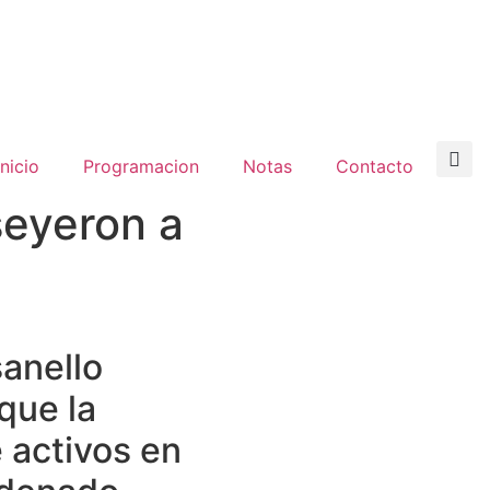
inicio
Programacion
Notas
Contacto
seyeron a
sanello
que la
 activos en