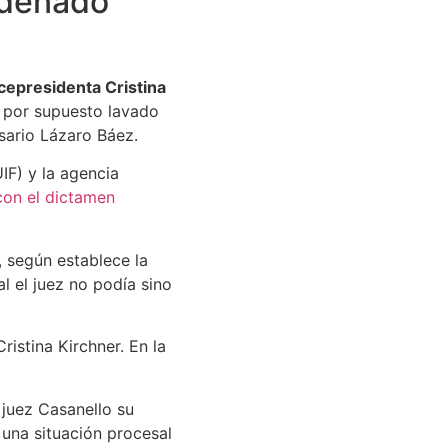
ndenado
cepresidenta Cristina
ó por supuesto lavado
sario Lázaro Báez.
IF) y la agencia
con el dictamen
 según establece la
l el juez no podía sino
ristina Kirchner. En la
l juez Casanello su
 una situación procesal