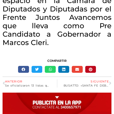
espacio en la Camara de
Diputados y Diputadas por el
Frente Juntos Avancemos
que lleva como Pre
Candidato a Gobernador a
Marcos Cleri.
COMPARTIR
ANTERIOR
SIGUIENTE
Se oficializaron 13 listas que competirán por llegar a la Casa Gris
BUSATTO: «SANTA FE DEBE RECUPERAR SU BANCA PÚBLICA»