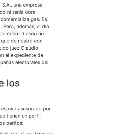
i S.A., una empresa
do ni tenía obra
 comercializa gas. Es
. Pero, además, el día
 Centeno-, Loson no
go que demostró con
ecido juez Claudio
con el expediente de
mpañas electorales del
e los
e estuvo asesorado por
e tienen un perfil
os peritos: