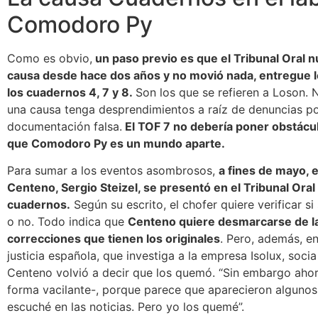
Comodoro Py
Como es obvio,
un paso previo es que el Tribunal Oral n
causa desde hace dos años y no movió nada, entregue lo
los cuadernos 4, 7 y 8.
Son los que se refieren a Loson. 
una causa tenga desprendimientos a raíz de denuncias po
documentación falsa.
El TOF 7 no debería poner obstácul
que Comodoro Py es un mundo aparte.
Para sumar a los eventos asombrosos,
a fines de mayo, e
Centeno, Sergio Steizel, se presentó en el Tribunal Oral 
cuadernos.
Según su escrito, el chofer quiere verificar si
o no. Todo indica que
Centeno quiere desmarcarse de l
correcciones que tienen los originales
. Pero, además, en
justicia española, que investiga a la empresa Isolux, soci
Centeno volvió a decir que los quemó. “Sin embargo ah
forma vacilante-, porque parece que aparecieron algunos 
escuché en las noticias. Pero yo los quemé”.