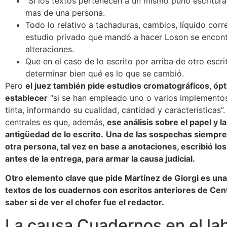
”Si los textos pertenecen a un mismo puño escritural”
mas de una persona.
Todo lo relativo a tachaduras, cambios, líquido corr
estudio privado que mandó a hacer Loson se encont
alteraciones.
Que en el caso de lo escrito por arriba de otro escrit
determinar bien qué es lo que se cambió.
Pero
el juez también pide estudios cromatográficos, ópt
establecer
“si se han empleado uno o varios implementos 
tinta, informando su cualidad, cantidad y características”
centrales es que, además,
ese análisis sobre el papel y la
antigüedad de lo escrito.
Una de las sospechas siempre
otra persona, tal vez en base a anotaciones, escribió l
antes de la entrega, para armar la causa judicial.
Otro elemento clave que pide Martínez de Giorgi es un
textos de los cuadernos con escritos anteriores de Cen
saber si de ver el chofer fue el redactor.
La causa Cuadernos en el lab