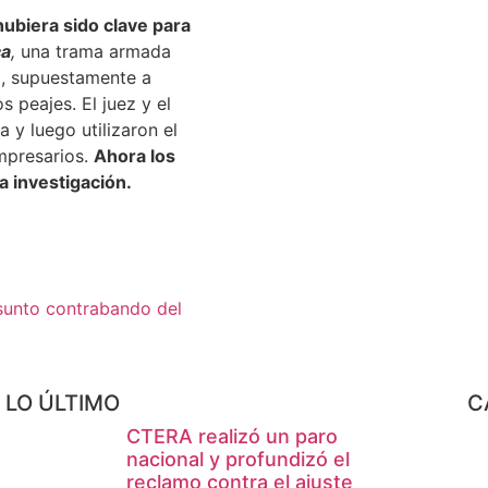
ubiera sido clave para
ca
,
una trama armada
do, supuestamente a
os peajes.
El juez y el
 y luego utilizaron el
mpresarios.
Ahora los
a investigación.
esunto contrabando del
LO ÚLTIMO
C
CTERA realizó un paro
nacional y profundizó el
reclamo contra el ajuste