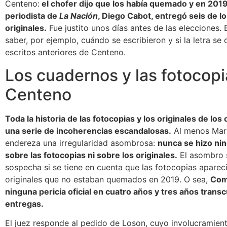
Centeno:
el chofer dijo que los había quemado y en 2019
periodista de
La Nación
, Diego Cabot, entregó seis de 
originales.
Fue justito unos días antes de las elecciones. 
saber, por ejemplo, cuándo se escribieron y si la letra s
escritos anteriores de Centeno.
Los cuadernos y las fotocopi
Centeno
Toda la historia de las fotocopias y los originales de lo
una serie de incoherencias escandalosas.
Al menos Mart
endereza una irregularidad asombrosa:
nunca se hizo ning
sobre las fotocopias ni sobre los originales.
El asombro 
sospecha si se tiene en cuenta que las fotocopias aparec
originales que no estaban quemados en 2019. O sea,
Com
ninguna pericia oficial en cuatro años y tres años trans
entregas.
El juez responde al pedido de Loson, cuyo involucramient