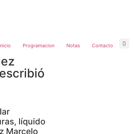
inicio
Programacion
Notas
Contacto
uez
escribió
lar
ras, líquido
uez Marcelo