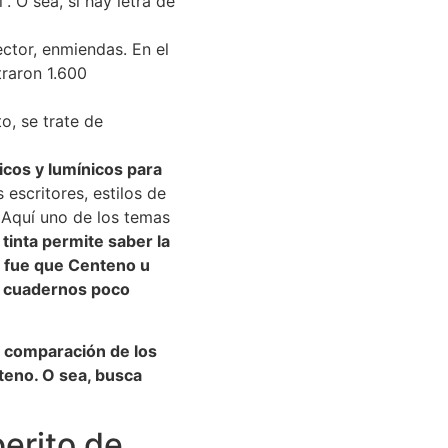
. O sea, si hay letra de
ector, enmiendas. En el
raron 1.600
o, se trate de
icos y lumínicos para
escritores, estilos de
. Aquí uno de los temas
 tinta permite saber la
 fue que Centeno u
os cuadernos poco
a comparación de los
teno. O sea, busca
erito de