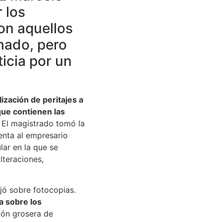
 los
on aquellos
mado, pero
icia por un
ización de peritajes a
que contienen las
El magistrado tomó la
enta al empresario
lar en la que se
lteraciones,
ajó sobre fotocopias.
a sobre los
ión grosera de