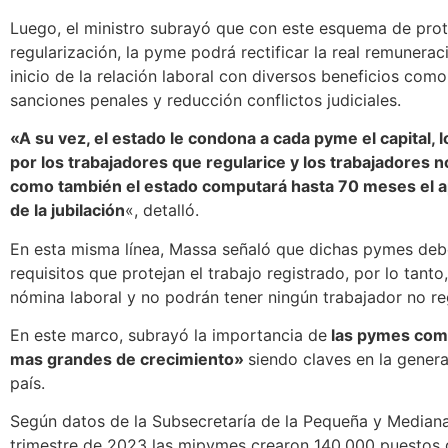
Luego, el ministro subrayó que con este esquema de pro
regularización, la pyme podrá rectificar la real remunerac
inicio de la relación laboral con diversos beneficios como
sanciones penales y reducción conflictos judiciales.
«A su vez, el estado le condona a cada pyme el capital, l
por los trabajadores que regularice y los trabajadores n
como también el estado computará hasta 70 meses el a
de la jubilación
«, detalló.
En esta misma línea, Massa señaló que dichas pymes deb
requisitos que protejan el trabajo registrado, por lo tanto
nómina laboral y no podrán tener ningún trabajador no re
En este marco, subrayó la importancia de
las pymes com
mas grandes de crecimiento»
siendo claves en la gener
país.
Según datos de la Subsecretaría de la Pequeña y Mediana
trimestre de 2023 las mipymes crearon 140.000 puestos d