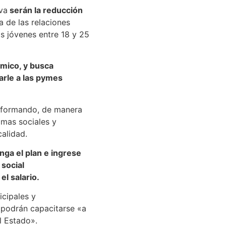
iva
serán la reducción
 de las relaciones
s jóvenes entre 18 y 25
ómico, y busca
darle a las pymes
ansformando, de manera
amas sociales y
calidad.
nga el plan e ingrese
 social
l salario.
icipales y
y podrán capacitarse «a
l Estado».