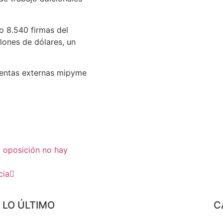
o 8.540 firmas del
lones de dólares, un
ventas externas mipyme
la oposición no hay
cia
LO ÚLTIMO
C