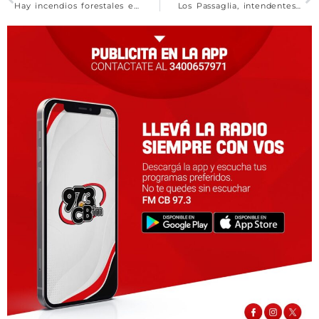
Hay incendios forestales en Corrientes, Entre Ríos, San Luis y Chubut
Los Passaglia, intendentes macristas citados a indagatoria por corrupción: casas, campos y 12 autos de lujo