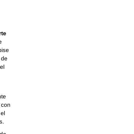
rte
e
pise
 de
el
nte
 con
 el
s.