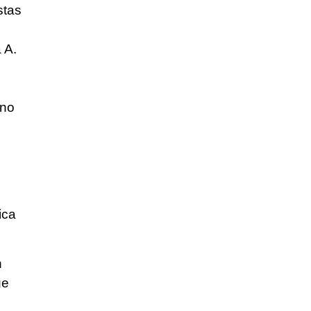
stas
 A.
 no
s
ica
n
ue