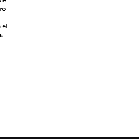
 de
ro
 el
la