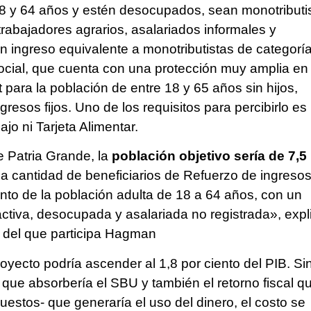
18 y 64 años y estén desocupados, sean monotributi
trabajadores agrarios, asalariados informales y
n ingreso equivalente a monotributistas de categoría
ocial, que cuenta con una protección muy amplia en
 para la población de entre 18 y 65 años sin hijos,
resos fijos. Uno de los requisitos para percibirlo es
jo ni Tarjeta Alimentar.
e Patria Grande, la
población objetivo sería de 7,5
la cantidad de beneficiarios de Refuerzo de ingreso
ento de la población adulta de 18 a 64 años, con un
activa, desocupada y asalariada no registrada», expl
 del que participa Hagman
oyecto podría ascender al 1,8 por ciento del PIB. Si
 que absorbería el SBU y también el retorno fiscal q
estos- que generaría el uso del dinero, el costo se