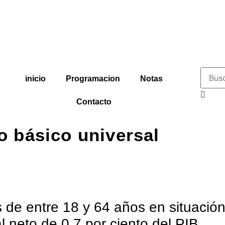
inicio
Programacion
Notas
Contacto
so básico universal
s de entre 18 y 64 años en situació
l neto de 0,7 por ciento del PIB.