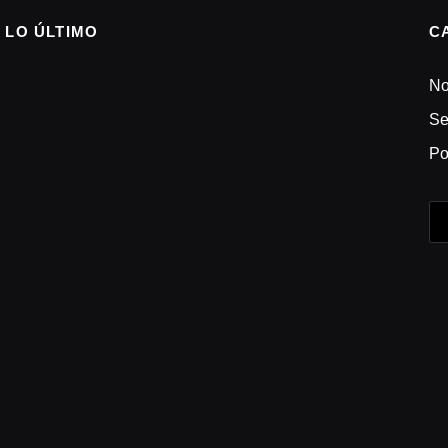
LO ÚLTIMO
C
No
Se
Po