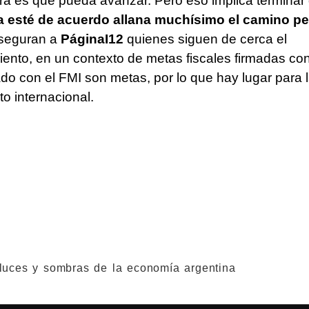
ora es que pueda avanzar. Pero eso implica terminar
a esté de acuerdo allana muchísimo el camino pe
aseguran a
PáginaI12
quienes siguen de cerca el
iento, en un contexto de metas fiscales firmadas con
mado con el FMI son metas, por lo que hay lugar para 
to internacional.
uces y sombras de la economía argentina