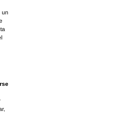
n un
e
ta
l
rse
y
r,