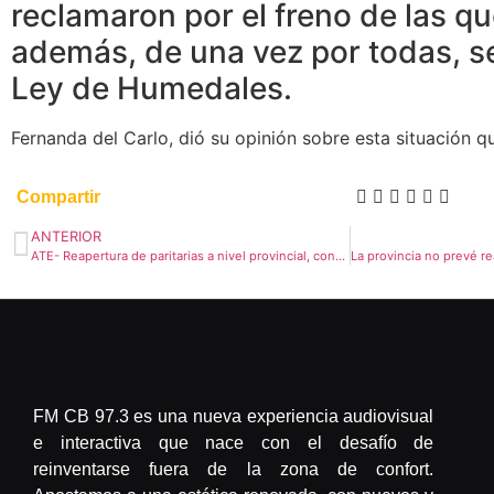
reclamaron por el freno de las q
además, de una vez por todas, s
Ley de Humedales.
Fernanda del Carlo, dió su opinión sobre esta situación q
Compartir
ANTERIOR
ATE- Reapertura de paritarias a nivel provincial, condiciones dignas de trabajo y pase a planta
FM CB 97.3 es una nueva experiencia audiovisual
e interactiva que nace con el desafío de
reinventarse fuera de la zona de confort.