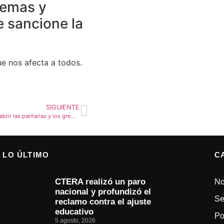
uemas y
e sancione la
ue nos afecta a todos.
SIGUIENTE
La provincia no prevé reabrir las paritarias y los gremios docentes avizoran conflicto salarial
LO ÚLTIMO
C
CTERA realizó un paro
No
nacional y profundizó el
Se
reclamo contra el ajuste
educativo
Po
5 agosto, 2026