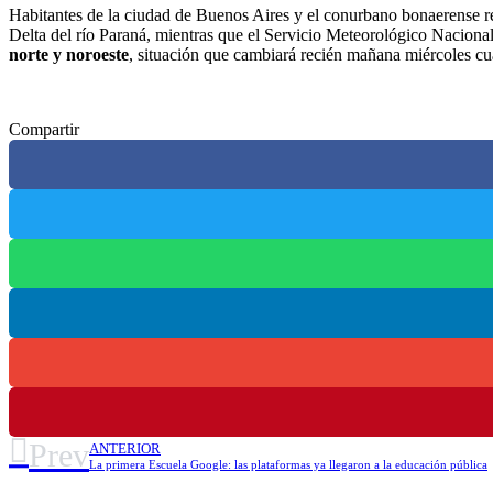
Habitantes de la ciudad de Buenos Aires y el conurbano bonaerense rep
Delta del río Paraná, mientras que el Servicio Meteorológico Naciona
norte y noroeste
, situación que cambiará recién mañana miércoles cu
Compartir
Prev
ANTERIOR
La primera Escuela Google: las plataformas ya llegaron a la educación pública