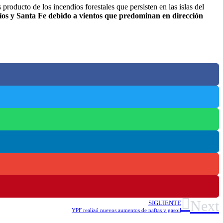
oducto de los incendios forestales que persisten en las islas del
íos y Santa Fe debido a vientos que predominan en dirección
Next
SIGUIENTE
YPF realizó nuevos aumentos de naftas y gasoil