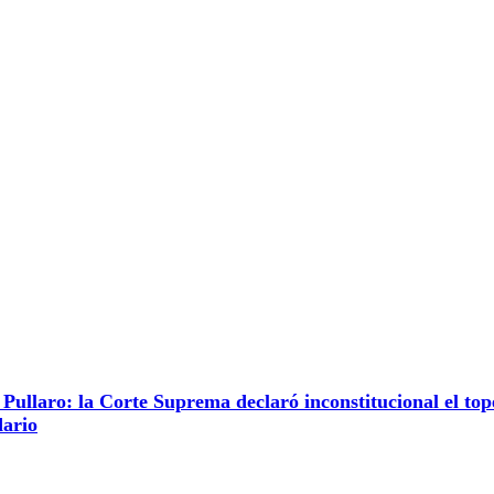
Pullaro: la Corte Suprema declaró inconstitucional el tope
dario