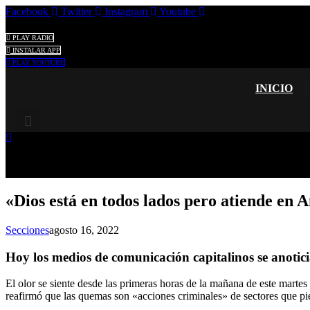
Ir
Facebook
Twitter
Instagram
Youtube
al
contenido
PLAY RADIO
INSTALAR APP
PLAY YOUTUBE
INICIO
«Dios está en todos lados pero atiende en
Secciones
agosto 16, 2022
Hoy los medios de comunicación capitalinos se anoticia
El olor se siente desde las primeras horas de la mañana de este martes 
reafirmó que las quemas son «acciones criminales» de sectores que pie