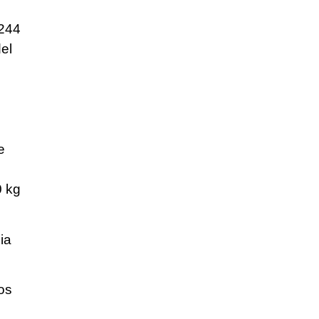
.244
el
e
0 kg
ia
os