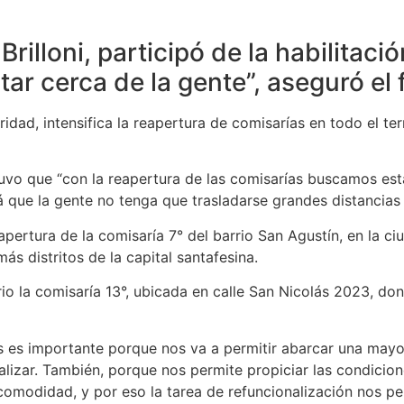
Brilloni, participó de la habilitac
ar cerca de la gente”, aseguró el 
idad, intensifica la reapertura de comisarías en todo el terr
stuvo que “con la reapertura de las comisarías buscamos esta
 que la gente no tenga que trasladarse grandes distancias 
apertura de la comisaría 7° del barrio San Agustín, en la 
más distritos de la capital santafesina.
io la comisaría 13°, ubicada en calle San Nicolás 2023, do
os es importante porque nos va a permitir abarcar una mayor
nalizar. También, porque nos permite propiciar las condici
comodidad, y por eso la tarea de refuncionalización nos per