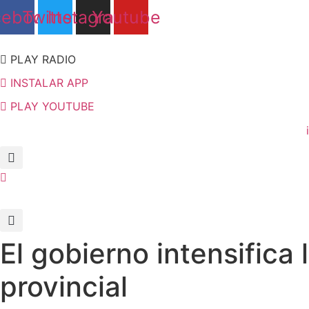
Ir
cebook
Twitter
Instagram
Youtube
al
contenido
PLAY RADIO
INSTALAR APP
PLAY YOUTUBE
El gobierno intensifica 
provincial