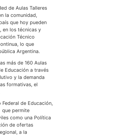
Red de Aulas Talleres
en la comunidad,
 país que hoy pueden
, en los técnicas y
ucación Técnico
ontinua, lo que
ública Argentina.
idas más de 160 Aulas
de Educación a través
olutivo y la demanda
as formativas, el
.
o Federal de Educación,
) que permite
iles como una Política
ción de ofertas
gional, a la