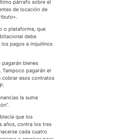
timo párrafo sobre el
entes de locación de
ibuto».
io o plataforma, que
bitacional debe
 los pagos a inquilinos
no pagarán bienes
r. Tampoco pagarán el
a cobrar esos contratos
P.
anancias la suma
ón”.
blecía que los
 años, contra los tres
 hacerse cada cuatro
canismo a emplear para