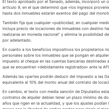
El texto aprobado por el Senado, además, incorporó un úl
artículo 9, en el que determinó que «los ingresos proveni
hasta dos inmuebles estarán exentos del pago del monotr
También fija que cualquier «publicidad, en cualquier med
incluya precio de locaciones de inmuebles con destino ha
realizarse en moneda nacional” y elimina la posibilidad de
por adelantado.
En cuanto a los beneficios impositivos los propietarios 
personales sobre los inmuebles que se pongan en alquile
impuesto al cheque en las cuentas bancarias destinadas 
que se encuentren «debidamente registrados» ante la AFI
Además las «partes podrán deducir del impuesto a las G
equivalente al 10% del monto anual del contrato de locaci
En cambio, el texto con media sanción de Diputados esta
contratos de alquiler debían tener un plazo mínimo de dos
años que rigen en la actualidad, y que los ajustes podían
meses con la libertad de ambas partes para elegir el me