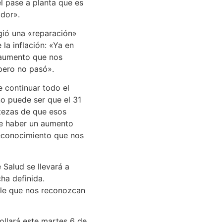
l pase a planta que es
ador».
igió una «reparación»
 la inflación: «Ya en
 aumento que nos
pero no pasó».
 continuar todo el
no puede ser que el 31
tezas de que esos
ue haber un aumento
 reconocimiento que nos
 Salud se llevará a
ha definida.
le que nos reconozcan
ollará este martes 6 de