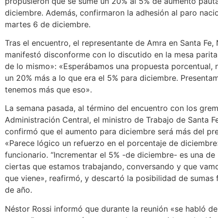
propusieron que se sume un 20% al 5% de aumento pauta
diciembre. Además, confirmaron la adhesión al paro nacio
martes 6 de diciembre.
Tras el encuentro, el representante de Amra en Santa Fe, 
manifestó disconforme con lo discutido en la mesa parita
de lo mismo»: «Esperábamos una propuesta porcentual, 
un 20% más a lo que era el 5% para diciembre. Presenta
tenemos más que eso».
La semana pasada, al término del encuentro con los grem
Administración Central, el ministro de Trabajo de Santa F
confirmó que el aumento para diciembre será más del pre
«Parece lógico un refuerzo en el porcentaje de diciembre
funcionario. “Incrementar el 5% -de diciembre- es una de 
ciertas que estamos trabajando, conversando y que vamo
que viene», reafirmó, y descartó la posibilidad de sumas f
de año.
Néstor Rossi informó que durante la reunión «se habló de