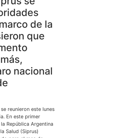
iprus se
oridades
 marco de la
sieron que
umento
emás,
aro nacional
de
 se reunieron este lunes
ia. En este primer
 la República Argentina
la Salud (Siprus)