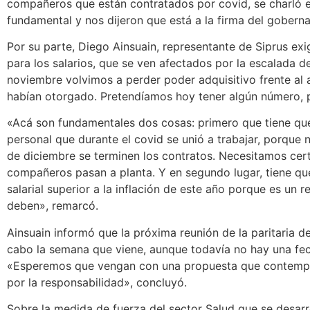
compañeros que están contratados por covid, se charló e
fundamental y nos dijeron que está a la firma del gobern
Por su parte, Diego Ainsuain, representante de Siprus ex
para los salarios, que se ven afectados por la escalada de
noviembre volvimos a perder poder adquisitivo frente al
habían otorgado. Pretendíamos hoy tener algún número, 
«Acá son fundamentales dos cosas: primero que tiene que
personal que durante el covid se unió a trabajar, porque 
de diciembre se terminen los contratos. Necesitamos cer
compañeros pasan a planta. Y en segundo lugar, tiene q
salarial superior a la inflación de este año porque es un
deben», remarcó.
Ainsuain informó que la próxima reunión de la paritaria de
cabo la semana que viene, aunque todavía no hay una fec
«Esperemos que vengan con una propuesta que contemp
por la responsabilidad», concluyó.
Sobre la medida de fuerza del sector Salud que se desarr