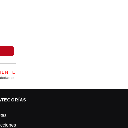
IENTE
aludables.
ATEGORÍAS
tas
cciones