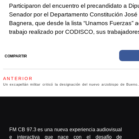
Participaron del encuentro el precandidato a Di
Senador por el Departamento Constitución José L
Bagnera, que desde la lista “Unamos Fuerzas” ac
trabajo realizado por CODISCO, sus trabajadore
COMPARTIR
ANTERIOR
Un excapellán militar criticó la designación del nuevo arzobispo de Buenos Aires porq
FM CB 97.3 es una nueva experiencia audiovisual
e interactiva que nace con el desafío de