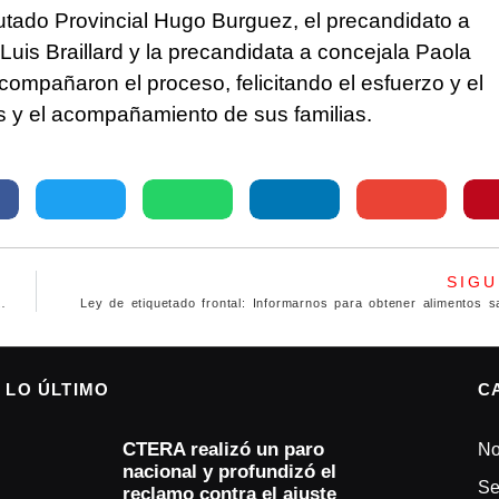
putado Provincial Hugo Burguez, el precandidato a
uis Braillard y la precandidata a concejala Paola
ompañaron el proceso, felicitando el esfuerzo y el
s y el acompañamiento de sus familias.
SIGU
ue es «kirchnerista», «amigo de las Abuelas» y apoya «el LGBT y toda esa porquería»
Ley de etiquetado frontal: Informarnos para obtener alimentos s
LO ÚLTIMO
C
CTERA realizó un paro
No
nacional y profundizó el
Se
reclamo contra el ajuste