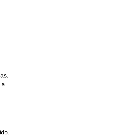
das,
 a
ido.