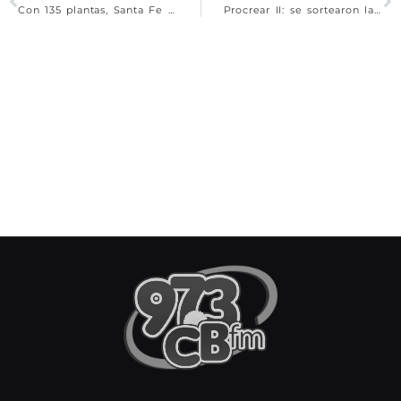
Con 135 plantas, Santa Fe comenzó su producción de cannabis medicinal
Procrear II: se sortearon las viviendas de Santa Fe, Sunchales y Rafaela