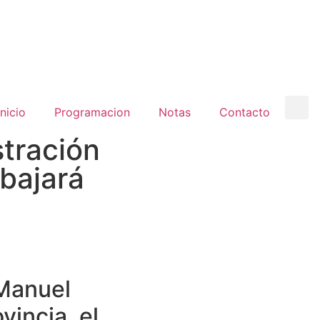
inicio
Programacion
Notas
Contacto
stración
abajará
 Manuel
vincia, el