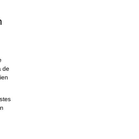
n
e
a de
uien
stes
en