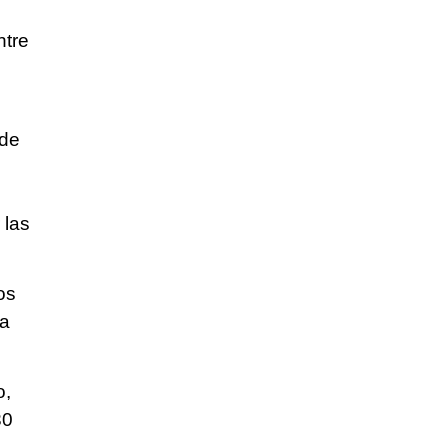
ntre
 de
 las
os
ia
o,
30