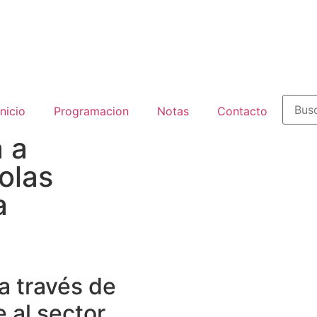
inicio
Programacion
Notas
Contacto
 a
olas
a
a través de
e al sector