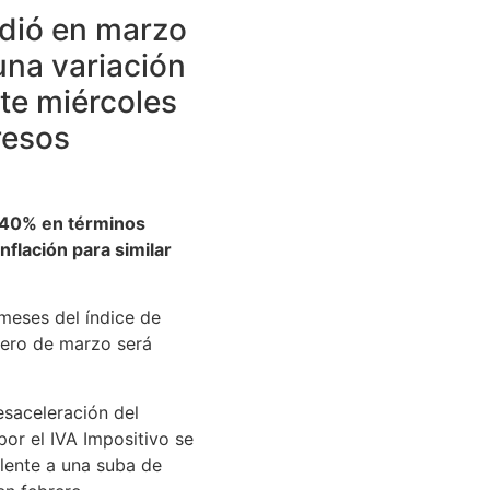
ndió en marzo
una variación
te miércoles
resos
l 40% en términos
inflación para similar
meses del índice de
mero de marzo será
esaceleración del
por el IVA Impositivo se
alente a una suba de