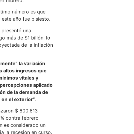
n febrero.
último número es que
este año fue bisiesto.
o presentó una
go más de $1 billón, lo
oyectada de la inflación
mente” la variación
s altos ingresos que
mínimos vitales y
 percepciones aplicado
ión de la demanda de
en el exterior”
.
anzaron $ 600.613
1% contra febrero
en es considerado un
ja la recesión en curso.