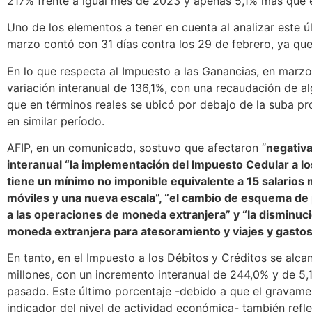
217% frente a igual mes de 2023 y apenas 5,1% más que e
Uno de los elementos a tener en cuenta al analizar este 
marzo contó con 31 días contra los 29 de febrero, ya que 
En lo que respecta al Impuesto a las Ganancias, en marz
variación interanual de 136,1%, con una recaudación de al
que en términos reales se ubicó por debajo de la suba pr
en similar período.
AFIP, en un comunicado, sostuvo que afectaron “
negativa
interanual “la implementación del Impuesto Cedular a lo
tiene un mínimo no imponible equivalente a 15 salarios 
móviles y una nueva escala”, “el cambio de esquema de
a las operaciones de moneda extranjera” y “la disminuc
moneda extranjera para atesoramiento y viajes y gastos 
En tanto, en el Impuesto a los Débitos y Créditos se alc
millones, con un incremento interanual de 244,0% y de 5,
pasado. Este último porcentaje -debido a que el gravam
indicador del nivel de actividad económica- también refle