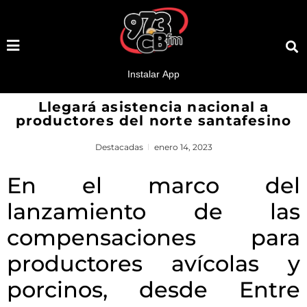
Llegará asistencia nacional a
productores del norte santafesino
Destacadas
enero 14, 2023
En el marco del
lanzamiento de las
compensaciones para
productores avícolas y
porcinos, desde Entre