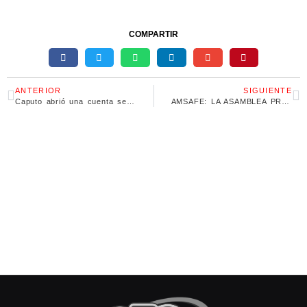
COMPARTIR
ANTERIOR
SIGUIENTE
Caputo abrió una cuenta secreta en Suiza y luego la blanqueó con Macri
AMSAFE: LA ASAMBLEA PROVINCIAL RESOLVIÓ EL RECHAZO A LA PROPUESTA PARITARIA