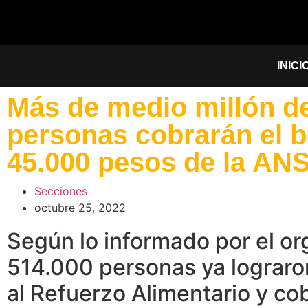
INICI
Más de medio millón d
personas cobrarán el 
45.000 pesos de la AN
Secciones
octubre 25, 2022
Según lo informado por el o
514.000 personas ya lograro
al Refuerzo Alimentario y co