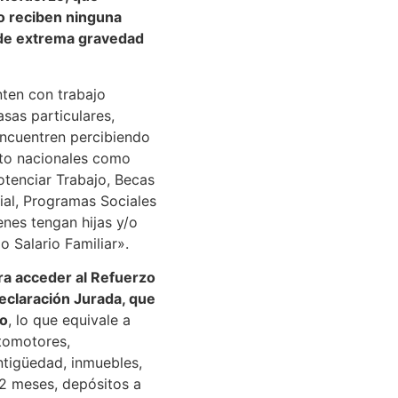
o reciben ninguna
 de extrema gravedad
ten con trabajo
sas particulares,
encuentren percibiendo
anto nacionales como
otenciar Trabajo, Becas
ial, Programas Sociales
enes tengan hijas y/o
o Salario Familiar».
ra acceder al Refuerzo
eclaración Jurada, que
io
, lo que equivale a
tomotores,
ntigüedad, inmuebles,
 2 meses, depósitos a