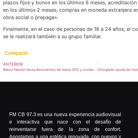
plazos fijos y bonos en los últimos 6 meses, acreditación
en los últimos 2 meses, compras en moneda extranjera en
obra social o prepaga».
Finalmente, en el caso de personas de 18 a 24 años, el 
se le realizará también a su grupo familiar.
Compartir
ANTERIOR
Banco Nación lanza descuentos de hasta 35% y cuotas sin interés en compras durante el Mundial
FM CB 97.3 es una nueva experiencia audiovisual
e interactiva que nace con el desafío de
reinventarse fuera de la zona de confort.
Apostamos a una estética renovada, con nuevos y