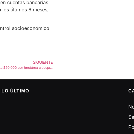
 en cuentas bancarias
 los últimos 6 meses,
control socioeconómico
SIGUIENTE
Otorgarán ayuda de hasta $20.000 por hectárea a pequeños productores de maíz y soja
LO ÚLTIMO
C
No
Se
Po