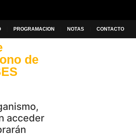
O
PROGRAMACION
NOTAS
CONTACTO
e
bono de
SES
rganismo,
n acceder
brarán