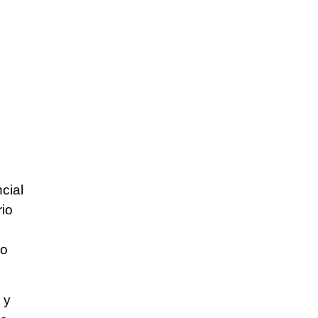
cial
rio
co
 y