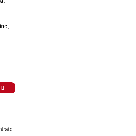
a,
ino,
trato