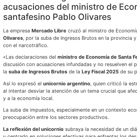
acusaciones del ministro de Ec
santafesino Pablo Olivares
La empresa
Mercado Libre
cruzó al ministro de Economí
Olivares
, por la suba de Ingresos Brutos en la provincia 
con el narcotráfico.
«Las declaraciones del
ministro de Economía de Santa F
discusión con acusaciones infundadas y no resuelven el 
la
suba de Ingresos Brutos
de la
Ley Fiscal 2025
de su p
Así lo expresó el
unicornio argentino
, quien criticó la es
al intentar desviar la atención de un tema crucial que afe
y a la economía local.
La suba de impuestos, especialmente en un contexto econ
preocupación entre los sectores productivos.
La reflexión del unicornio
subraya la necesidad de un di
y centrado en soluciones efectivas para enfrentar los des