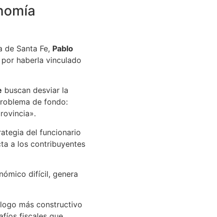
onomía
a de Santa Fe,
Pablo
y por haberla vinculado
e
buscan desviar la
problema de fondo:
rovincia».
trategia del funcionario
cta a los contribuyentes
ómico difícil, genera
álogo más constructivo
afíos fiscales que