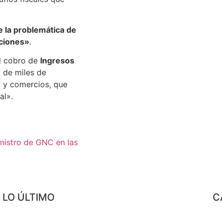
 la problemática de
aciones»
.
l cobro de
Ingresos
d de miles de
 y comercios, que
al».
inistro de GNC en las
LO ÚLTIMO
C