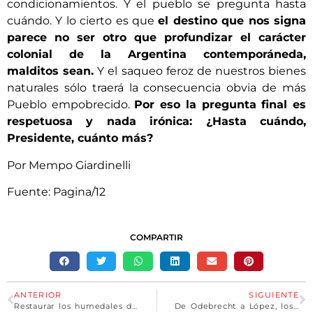
condicionamientos. Y el pueblo se pregunta hasta
cuándo. Y lo cierto es que
el destino que nos signa
parece no ser otro que profundizar el carácter
colonial de la Argentina contemporáneda,
malditos sean.
Y el saqueo feroz de nuestros bienes
naturales sólo traerá la consecuencia obvia de más
Pueblo empobrecido.
Por eso la pregunta final es
respetuosa y nada irónica: ¿Hasta cuándo,
Presidente, cuánto más?
Por Mempo Giardinelli
Fuente: Pagina/12
COMPARTIR
ANTERIOR
SIGUIENTE
Restaurar los humedales del río Paraná tras los incendios llevará más de 300 años, según científicos
De Odebrecht a López, los negocios con la obra pública de Nicky Caputo que la Justicia nunca investigó