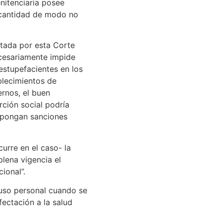
enitenciaria posee
 cantidad de modo no
eptada por esta Corte
ecesariamente impide
estupefacientes en los
blecimientos de
ernos, el buen
rción social podría
 impongan sanciones
urre en el caso- la
lena vigencia el
ional”.
a uso personal cuando se
fectación a la salud