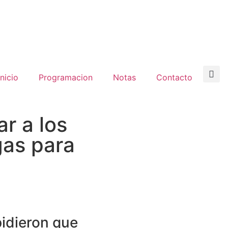
inicio
Programacion
Notas
Contacto
ar a los
gas para
pidieron que