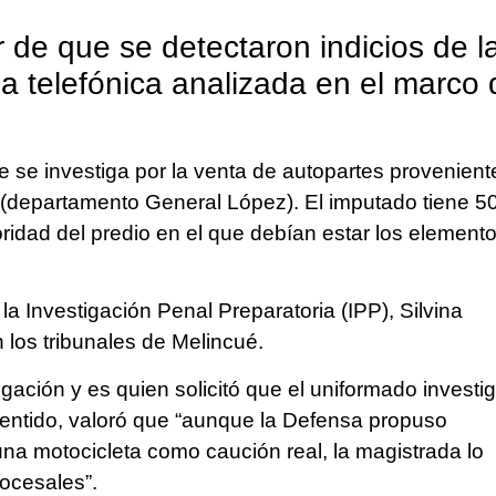
 de que se detectaron indicios de l
a telefónica analizada en el marco 
ue se investiga por la venta de autopartes provenient
s (departamento General López). El imputado tiene 5
ridad del predio en el que debían estar los element
a Investigación Penal Preparatoria (IPP), Silvina
 los tribunales de Melincué.
tigación y es quien solicitó que el uniformado investi
l sentido, valoró que “aunque la Defensa propuso
ó una motocicleta como caución real, la magistrada lo
rocesales”.