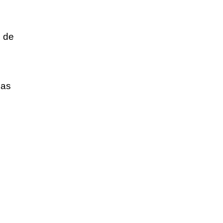
o de
gas