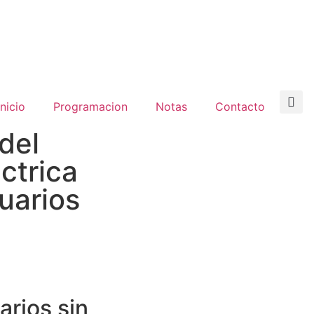
inicio
Programacion
Notas
Contacto
del
ctrica
uarios
arios sin