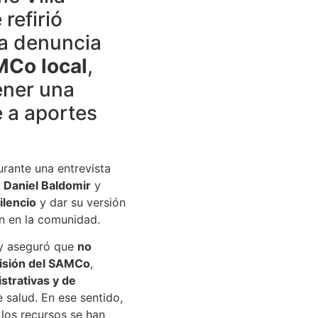
e refirió
la denuncia
Co local
,
ener una
 a aportes
urante una entrevista
r
Daniel Baldomir
y
ilencio
y dar su versión
n en la comunidad.
y aseguró que
no
misión del SAMCo
,
strativas y de
 salud. En ese sentido,
los recursos se han