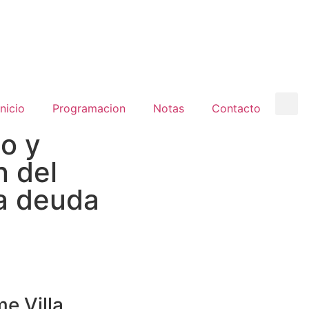
inicio
Programacion
Notas
Contacto
io y
n del
a deuda
e Villa