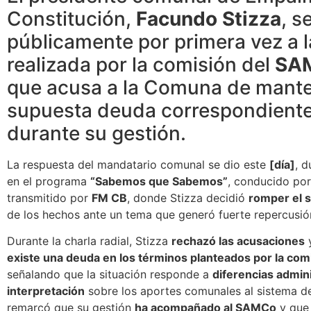
Constitución,
Facundo Stizza
, s
públicamente por primera vez a 
realizada por la comisión del
SAM
que acusa a la Comuna de mant
supuesta deuda correspondiente
durante su gestión.
La respuesta del mandatario comunal se dio este
[día]
, d
en el programa
“Sabemos que Sabemos”
, conducido po
transmitido por
FM CB
, donde Stizza decidió
romper el s
de los hechos ante un tema que generó fuerte repercusió
Durante la charla radial, Stizza
rechazó las acusaciones
existe una deuda en los términos planteados por la co
señalando que la situación responde a
diferencias admini
interpretación
sobre los aportes comunales al sistema de
remarcó que su gestión
ha acompañado al SAMCo
y que 