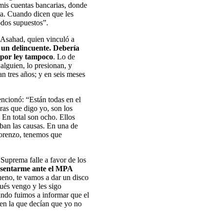
mis cuentas bancarias, donde
da. Cuando dicen que les
odos supuestos”.
e Asahad, quien vinculó a
 un delincuente. Debería
 por ley tampoco
. Lo de
 alguien, lo presionan, y
an tres años; y en seis meses
encionó: “Están todas en el
ras que digo yo, son los
 En total son ocho. Ellos
ban las causas. En una de
Lorenzo, tenemos que
 Suprema falle a favor de los
resentarme ante el MPA
ueno, te vamos a dar un disco
ués vengo y les sigo
ando fuimos a informar que el
 en la que decían que yo no