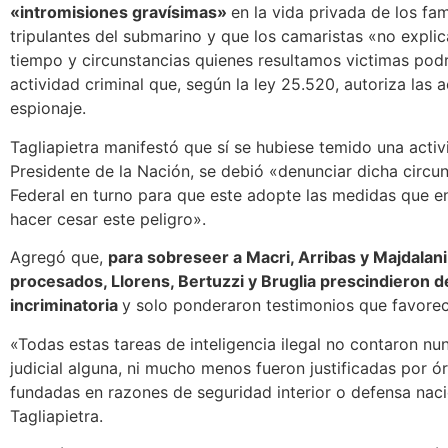
«intromisiones gravísimas»
en la vida privada de los fam
tripulantes del submarino y que los camaristas «no expli
tiempo y circunstancias quienes resultamos victimas podr
actividad criminal que, según la ley 25.520, autoriza las 
espionaje.
Tagliapietra manifestó que sí se hubiese temido una acti
Presidente de la Nación, se debió «denunciar dicha circun
Federal en turno para que este adopte las medidas que e
hacer cesar este peligro».
Agregó que,
para sobreseer a Macri, Arribas y Majdalan
procesados, Llorens, Bertuzzi y Bruglia prescindieron 
incriminatoria
y solo ponderaron testimonios que favorec
«Todas estas tareas de inteligencia ilegal no contaron nu
judicial alguna, ni mucho menos fueron justificadas por ó
fundadas en razones de seguridad interior o defensa nac
Tagliapietra.