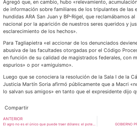
Agregó que, en cambio, hubo «relevamiento, acumulación 
de información sobre familiares de los tripulantes de la
hundidas ARA San Juan y BP-Rigel, que reclamábamos al
nacional por la aparición de nuestros seres queridos y just
esclarecimiento de los hechos».
Para Tagliapietra «el accionar de los denunciados deviene 
abusiva de las facultades otorgadas por el Código Proces
en función de su calidad de magistrados federales, con
espurios» o por «amiguismo».
Luego que se conociera la resolución de la Sala I de la Cá
Justicia Martín Soria afirmó públicamente que a Macri «no
lo salvan sus amigos» en tanto que el expresidente dijo 
Compartir
ANTERIOR
El agro no es el único que puede traer dólares: el potencial de la energía y minería
GOBIERNO P