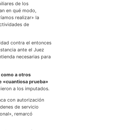
iliares de los
can en qué modo,
íamos realizar» la
actividades de
vidad contra el entonces
stancia ante el Juez
ntienda necesarias para
i como a otros
de «cuantiosa prueba»
ieron a los imputados.
nca con autorización
rdenes de servicio
ional», remarcó