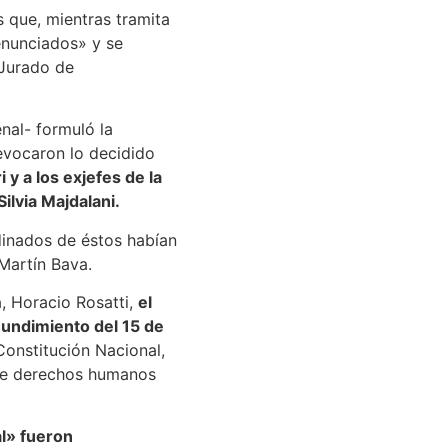
 que, mientras tramita
enunciados» y se
 Jurado de
nal- formuló la
revocaron lo decidido
y a los exjefes de la
ilvia Majdalani.
dinados de éstos habían
 Martín Bava.
, Horacio Rosatti,
el
 hundimiento del 15 de
Constitución Nacional,
s de derechos humanos
al» fueron