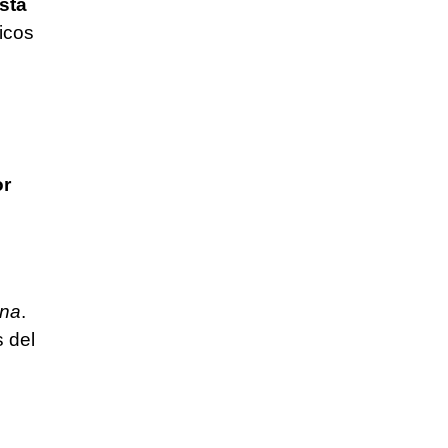
sta
ticos
or
ina
.
 del