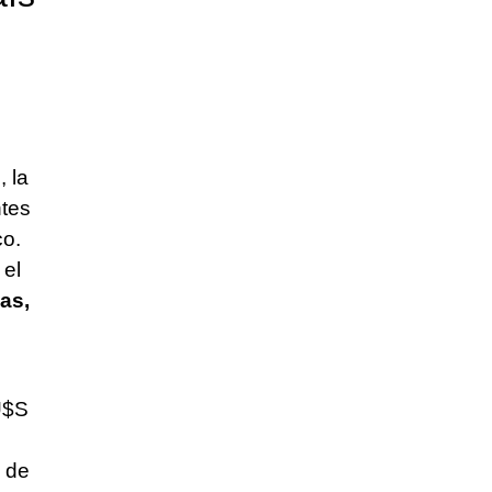
, la
ntes
co.
 el
gas,
U$S
 de