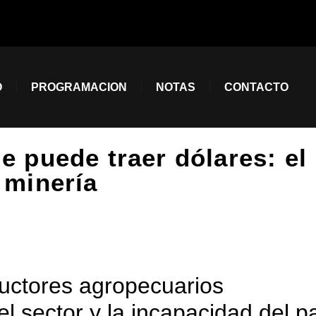
O
PROGRAMACION
NOTAS
CONTACTO
e puede traer dólares: el
 minería
ductores agropecuarios
el sector y la incapacidad del p