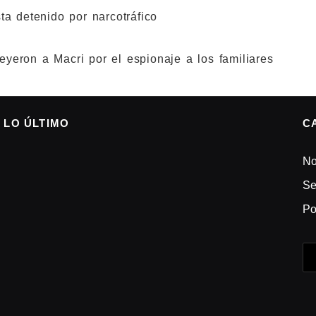
ta detenido por narcotráfico
yeron a Macri por el espionaje a los familiares
LO ÚLTIMO
C
No
Se
Po