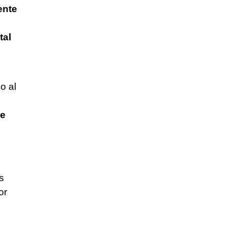
ente
tal
o al
de
s
or