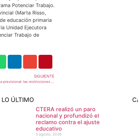
ama Potenciar Trabajo.
incial (Marta Risso,
 de educación primaria
la Unidad Ejecutora
enciar Trabajo de
SIGUIENTE
Reglamentan la moratoria previsional: las restricciones para acceder al pago
LO ÚLTIMO
C
CTERA realizó un paro
nacional y profundizó el
reclamo contra el ajuste
educativo
5 agosto, 2026